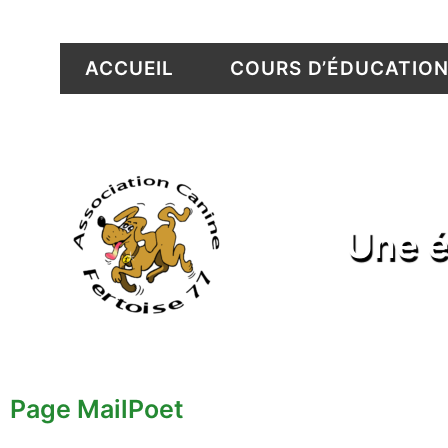
ACCUEIL
COURS D’ÉDUCATIO
Accueil
-
Page MailPoet
Une é
Page MailPoet