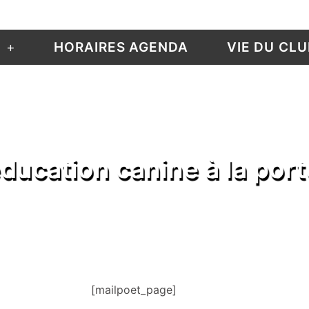
N
HORAIRES AGENDA
VIE DU CLU
ducation canine à la port
[mailpoet_page]